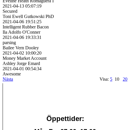
Eveline Heath Romaguera I
2021-04-13
05:07:19
Secured
Toni Ewell Gutkowski PhD
2021-04-06
19:51:25
Intelligent Rubber Bacon
Ila Adolfo O'Conner
2021-04-06
19:33:31
parsing
Bailee Vern Dooley
2021-04-02
10:00:20
Money Market Account
Ashley Jorge Emard
2021-04-01
00:54:34
Awesome
Nästa
Visa:
5
10
20
Öppettider: